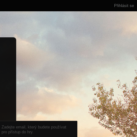
Přihlásit se
Zadejte email, který budete používat
pro přístup do hry.