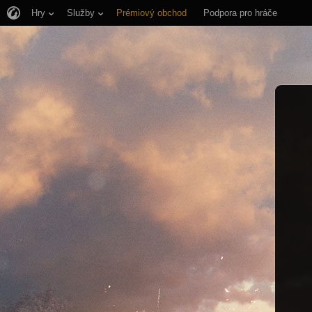
Hry
Služby
Prémiový obchod
Podpora pro hráče