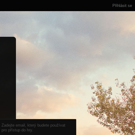
Přihlásit se
Zadejte email, který budete používat
pro přístup do hry.