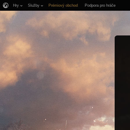
Hry
Služby
Prémiový obchod
Podpora pro hráče