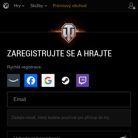
Hry
Služby
Prémiový obchod
Podpora pro hráče
ZAREGISTRUJTE SE A HRAJTE
Rychlá registrace:
Zadejte email, který budete používat pro přístup do hry.