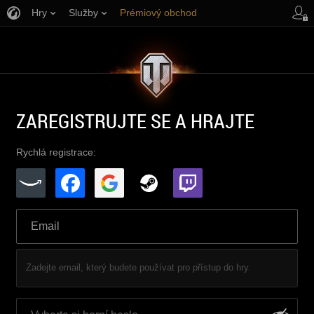
Hry
Služby
Prémiový obchod
Podpora pro hráče
ZAREGISTRUJTE SE A HRAJTE
Rychlá registrace:
Zadejte email, který budete používat pro přístup do hry.