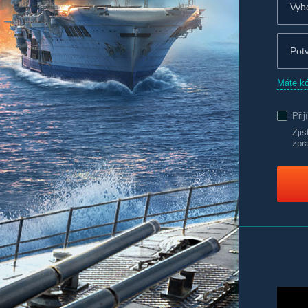
Máte k
Při
Zji
zpr