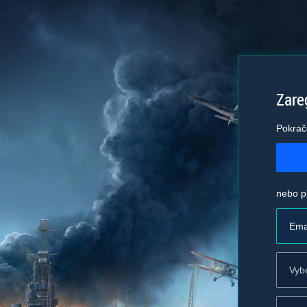
Zareg
Pokrač
nebo p