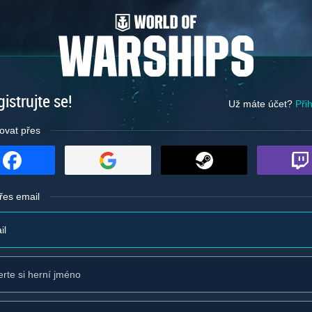
istrujte se!
Už máte účet?
Přih
ovat přes
řes email