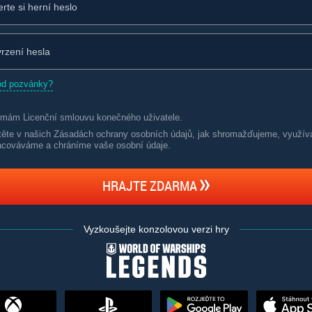
ód pozvánky?
jímám
Licenční smlouvu konečného uživatele
.
stěte v našich Zásadách ochrany osobních údajů, jak shromažďujeme, využí
acováváme a chráníme vaše osobní údaje
.
HRAJTE ZDARMA
Vyzkoušejte konzolovou verzi hry