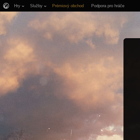
Hry
Služby
Prémiový obchod
Podpora pro hráče