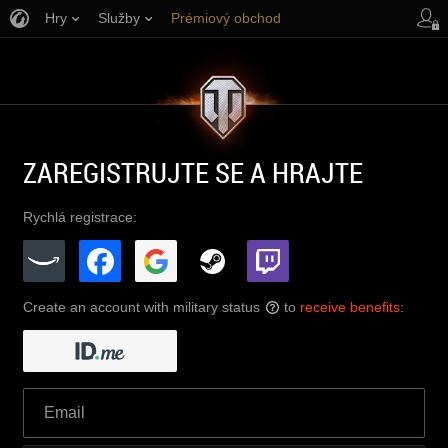
Hry
Služby
Prémiový obchod
Podpora pro hráče
ZAREGISTRUJTE SE A HRAJTE
Rychlá registrace:
Create an account with military status
to
receive benefits
:
?