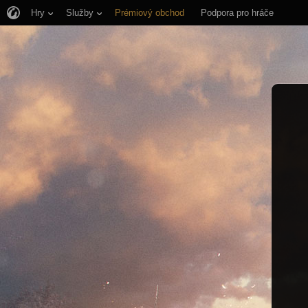
Hry
Služby
Prémiový obchod
Podpora pro hráče