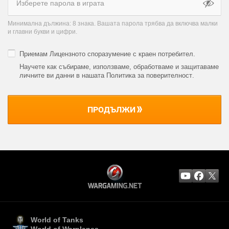
Минимална дължина: 8 знака. Вашата парола трябва да включва малки
и главни букви и цифри.
Приемам
Лицензното споразумение с краен потребител
.
Научете как събираме, използваме, обработваме и защитаваме
личните ви данни в нашата Политика за поверителност
.
ПРОДЪЛЖИ
World of Tanks