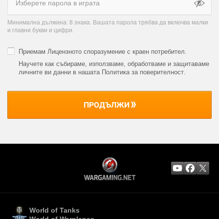
Минимална дължина: 8 знака. Вашата парола трябва да включва малки
и главни букви и цифри.
Приемам
Лицензното споразумение с краен потребител
.
Научете как събираме, използваме, обработваме и защитаваме
личните ви данни в нашата Политика за поверителност
.
ПРОДЪЛЖИ
World of Tanks