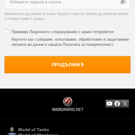
Минимална дължина: 8 знака. Вашата парола трябва да включва малки
и главни букви и цифри.
Приемам
Лицензното споразумение с краен потребител
.
Научете как събираме, използваме, обработваме и защитаваме
личните ви данни в нашата Политика за поверителност
.
ПРОДЪЛЖИ
World of Tanks