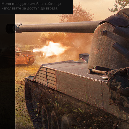
Моля въведете имейла, който ще
използвате за достъп до играта.