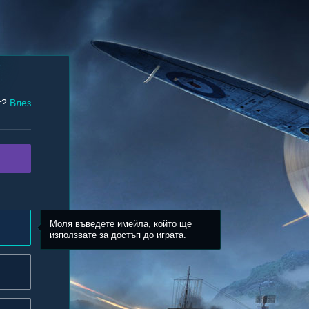
т?
Влез
Моля въведете имейла, който ще
използвате за достъп до играта.