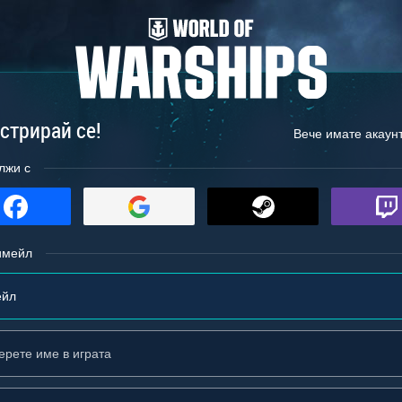
стрирай се!
Вече имате акаун
лжи с
имейл