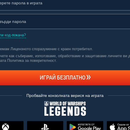
ли код-покана?
иемам
Лицензното споразумение с краен потребител
.
чете как събираме, използваме, обработваме и защитаваме личните ви 
ата Политика за поверителност
.
ИГРАЙ БЕЗПЛАТНО
Пробвайте конзолната верися на играта