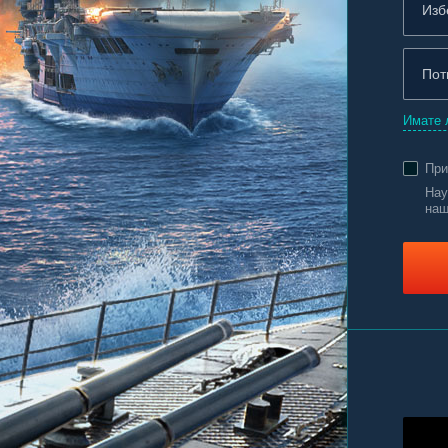
Имате 
Пр
Нау
наш