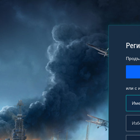
Реги
Продъ
или с 