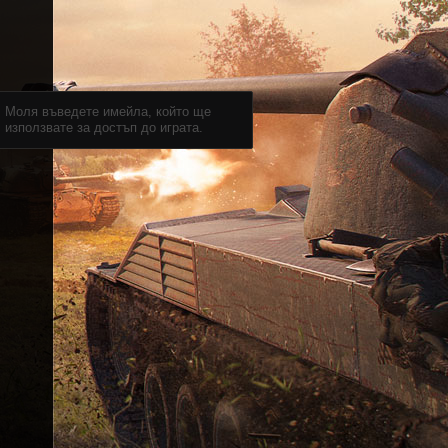
Моля въведете имейла, който ще
използвате за достъп до играта.