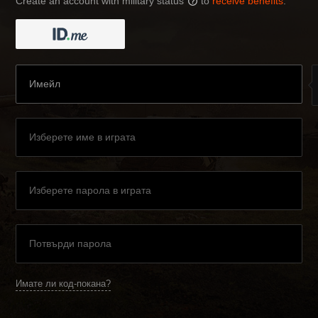
Create an account with military status
to
receive benefits
:
?
Имате ли код-покана?