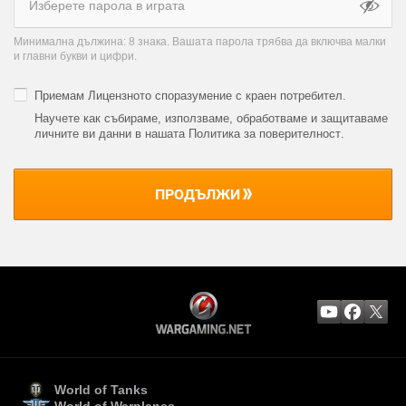
Минимална дължина: 8 знака. Вашата парола трябва да включва малки
и главни букви и цифри.
Приемам
Лицензното споразумение с краен потребител
.
Научете как събираме, използваме, обработваме и защитаваме
личните ви данни в нашата Политика за поверителност
.
ПРОДЪЛЖИ
World of Tanks