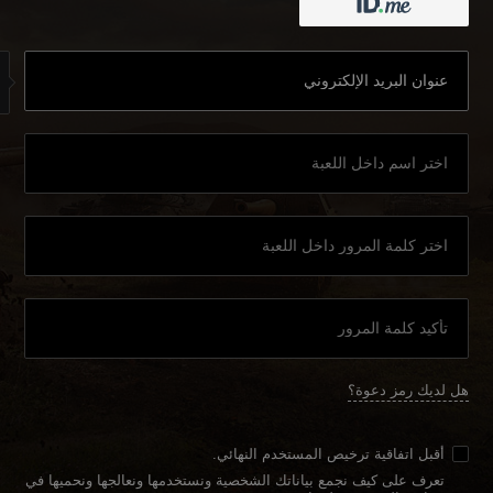
هل لديك رمز دعوة؟
أقبل
اتفاقية ترخيص المستخدم النهائي
.
تعرف على كيف نجمع بياناتك الشخصية ونستخدمها ونعالجها ونحميها في